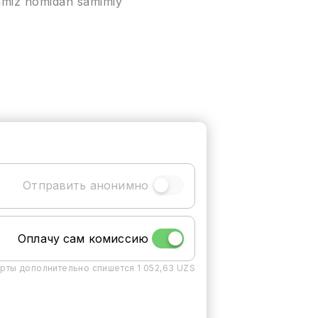
oamiz nomidan samimiy
Отправить анонимно
Оплачу сам комиссию
арты дополнительно спишется 1 052,63 UZS